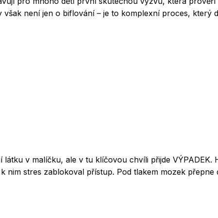
vují pro mnoho dětí první skutečnou výzvu, která prověří ne
y však není jen o biflování – je to komplexní proces, který
 látku v malíčku, ale v tu klíčovou chvíli přijde VÝPADEK. H
jen k nim stres zablokoval přístup. Pod tlakem mozek přepn