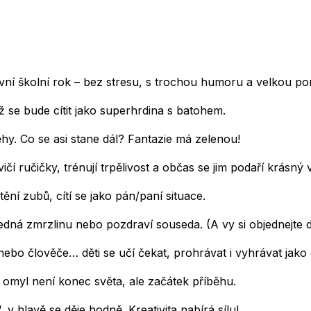
první školní rok – bez stresu, s trochou humoru a velkou po
 se bude cítit jako superhrdina s batohem.
ěhy. Co se asi stane dál? Fantazie má zelenou!
čí ručičky, trénují trpělivost a občas se jim podaří krásný
ění zubů, cítí se jako pán/paní situace.
dná zmrzlinu nebo pozdraví souseda. (A vy si objednejte d
ebo člověče… děti se učí čekat, prohrávat i vyhrávat jako 
omyl není konec světa, ale začátek příběhu.
, v hlavě se děje hodně. Kreativita nabírá sílu!