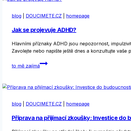
školy
a
blog
|
DOUCIMETE.CZ
|
homepage
gymnázia
2026
Jak se projevuje ADHD?
jsou
venku!
Hlavními příznaky ADHD jsou nepozornost, impulzivita 
Zavolejte nebo napište ještě dnes a konzultujte vaš
Jak
to mě zajímá
se
projevuje
ADHD?
blog
|
DOUCIMETE.CZ
|
homepage
Příprava na přijímací zkoušky: Investice do 