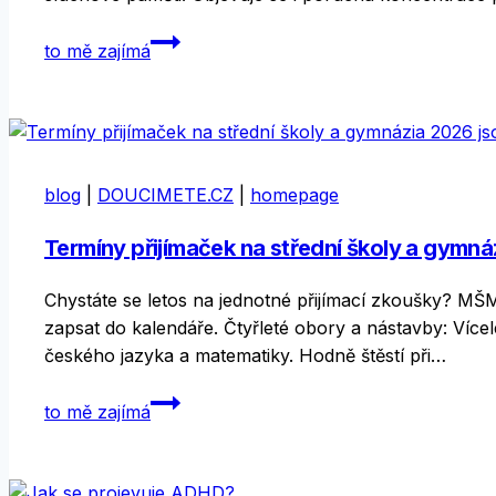
Dysortografie
to mě zajímá
–
specifická
porucha
pravopisu
blog
|
DOUCIMETE.CZ
|
homepage
Termíny přijímaček na střední školy a gymná
Chystáte se letos na jednotné přijímací zkoušky? MŠMT 
zapsat do kalendáře. Čtyřleté obory a nástavby: Vícel
českého jazyka a matematiky. Hodně štěstí při…
Termíny
to mě zajímá
přijímaček
na
střední