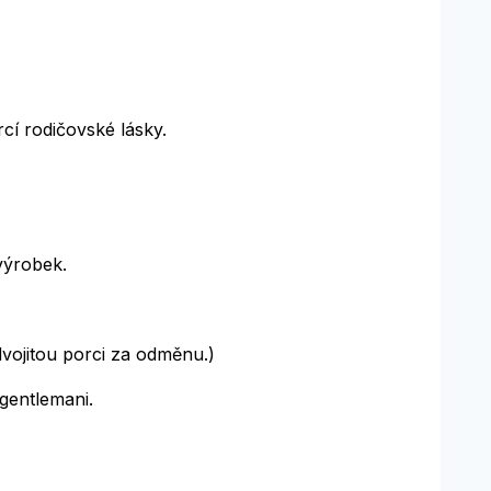
rcí rodičovské lásky.
 výrobek.
vojitou porci za odměnu.)
gentlemani.