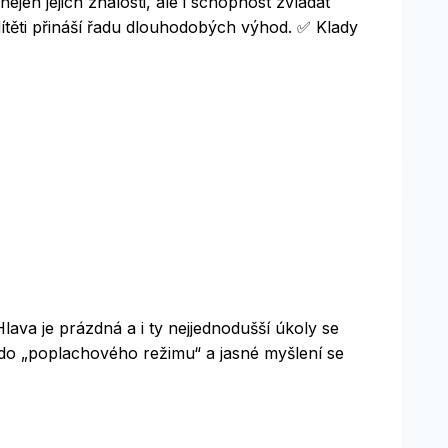
jen jejich znalosti, ale i schopnost zvládat
 dítěti přináší řadu dlouhodobých výhod. ✅ Klady
lava je prázdná a i ty nejjednodušší úkoly se
e do „poplachového režimu“ a jasné myšlení se