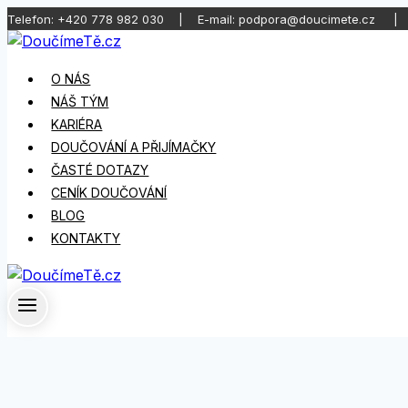
Telefon: +420 778 982 030 | E-mail: podpora@doucimete.cz | d
Přeskočit
na
O NÁS
obsah
NÁŠ TÝM
KARIÉRA
DOUČOVÁNÍ A PŘIJÍMAČKY
ČASTÉ DOTAZY
CENÍK DOUČOVÁNÍ
BLOG
KONTAKTY