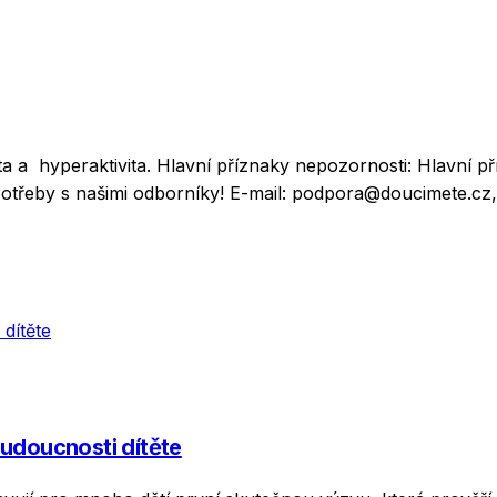
a hyperaktivita. Hlavní příznaky nepozornosti: Hlavní příz
e potřeby s našimi odborníky! E-mail: podpora@doucimete.c
budoucnosti dítěte