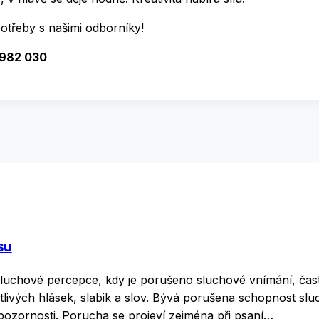
potřeby s našimi odborníky!
 982 030
su
luchové percepce, kdy je porušeno sluchové vnímání, čast
otlivých hlásek, slabik a slov. Bývá porušena schopnost sl
pozornosti. Porucha se projeví zejména při psaní…