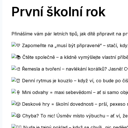
První školní rok
Přinášíme vám pár letních tipů, jak dítě připravit na 
Zapomeňte na „musí být připravené“ – stačí, když
Čtěte společně – a klidně vymýšlejte vlastní příb
Ř
emesla a tvoření – navlékání korálků? Jasně! Cvi
Denní rytmus je kouzlo – když ví, co bude po čišt
Mini odvahy = maxi sebevědomí – ať si samo obje
Deskové hry = školní dovednosti – prší, pexeso n
Chyba? To nic! Úsměv místo výbuchu – ať ví, že 
Nuda je tajný poklad – když se chvíli „nic neděje“