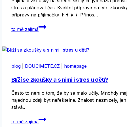
Přijímací zkoušky na střední školy či gymnázia předsta
stres a plánovat čas. Kvalitní příprava na tyto zkoušk
přípravy na přijímačky 👨‍👩‍👧‍👦 Přínos…
Příprava
to mě zajímá
na
přijímací
zkoušky:
Investice
do
blog
|
DOUCIMETE.CZ
|
homepage
budoucnosti
dítěte
Blíží se zkoušky a s nimi i stres u dětí?
Často to není o tom, že by se málo učily. Mnohdy mají
najednou zdají být neřešitelné. Znalosti nezmizely, 
stává…
Blíží
to mě zajímá
se