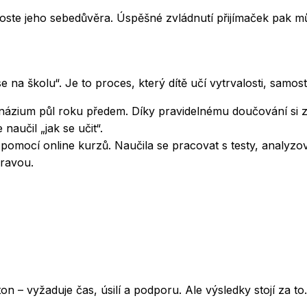
 roste jeho sebedůvěra. Úspěšné zvládnutí přijímaček pak 
e na školu“. Je to proces, který dítě učí vytrvalosti, samost
ázium půl roku předem. Díky pravidelnému doučování si zle
naučil „jak se učit“.
s pomocí online kurzů. Naučila se pracovat s testy, analyz
ravou.
ton – vyžaduje čas, úsilí a podporu. Ale výsledky stojí za 