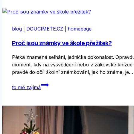
zůstává
klíčové?
blog
|
DOUCIMETE.CZ
|
homepage
Proč jsou známky ve škole přežitek?
Pětka znamená selhání, jednička dokonalost. Opravdu a
moment, kdy na vysvědčení nebo v žákovské knížce p
pravdě do očí: školní známkování, jak ho známe, je…
Proč
to mě zajímá
jsou
známky
ve
škole
přežitek?