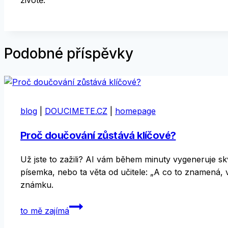
Podobné příspěvky
blog
|
DOUCIMETE.CZ
|
homepage
Proč doučování zůstává klíčové?
Už jste to zažili? AI vám během minuty vygeneruje skv
písemka, nebo ta věta od učitele: „A co to znamená, v
známku.
Proč
to mě zajímá
doučování