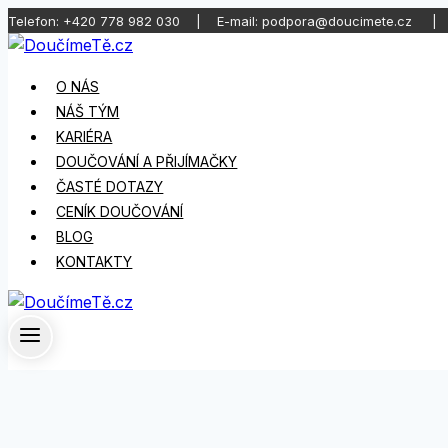
Telefon: +420 778 982 030 | E-mail: podpora@doucimete.cz | d
Přeskočit
na
O NÁS
obsah
NÁŠ TÝM
KARIÉRA
DOUČOVÁNÍ A PŘIJÍMAČKY
ČASTÉ DOTAZY
CENÍK DOUČOVÁNÍ
BLOG
KONTAKTY