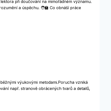
le lektora při doučování na mimořádném významu.
rozumění a úspěchu. 🧑‍🏫 Co obnáší práce
číst běžnými výukovými metodami.Porucha vzniká
ání např. stranově obrácených tvarů a detailů,