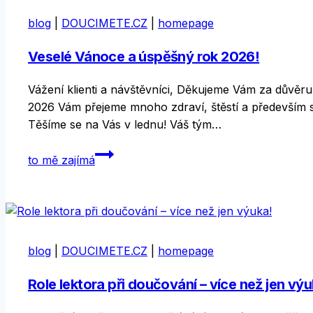
blog
|
DOUCIMETE.CZ
|
homepage
Veselé Vánoce a úspěšný rok 2026!
Vážení klienti a návštěvníci, Děkujeme Vám za důvěr
2026 Vám přejeme mnoho zdraví, štěstí a především s
Těšíme se na Vás v lednu! Váš tým…
Veselé
to mě zajímá
Vánoce
a
úspěšný
rok
2026!
blog
|
DOUCIMETE.CZ
|
homepage
Role lektora při doučování – více než jen výu