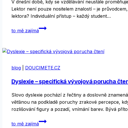
V dnešní době, kdy se vzdělávání neustále proměňuje
Lektor není pouze nositelem znalostí – je průvodcem
lektora? Individuální přístup – každý student…
Role
to mě zajímá
lektora
při
doučování
–
více
blog
|
DOUCIMETE.CZ
než
jen
Dyslexie – specifická vývojová porucha čten
výuka!
Slovo dyslexie pochází z řečtiny a doslovně znamená 
většinou na podkladě poruchy zrakové percepce, kdy 
rozlišování figury a pozadí, vnímání barev. Bývá př
Dyslexie
to mě zajímá
–