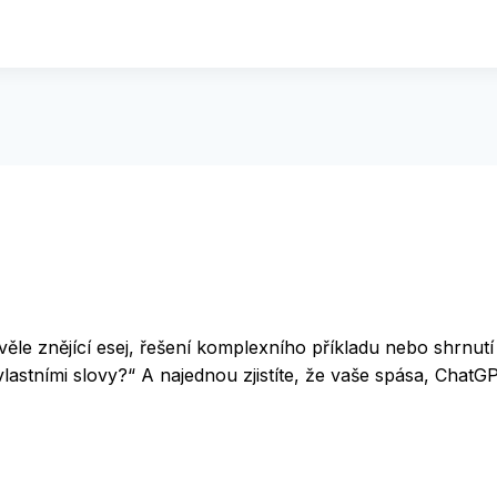
ěle znějící esej, řešení komplexního příkladu nebo shrnutí 
lastními slovy?“ A najednou zjistíte, že vaše spása, ChatGP