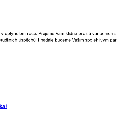
u v uplynulém roce. Přejeme Vám klidné prožití vánočních 
tudijních úspěchů! I nadále budeme Vaším spolehlivým part
ka!