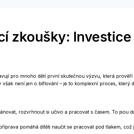
ací zkoušky: Investic
vují pro mnoho dětí první skutečnou výzvu, která prověří ne
y však není jen o biflování – je to komplexní proces, který 
lánovat, rozvrhnout si učivo a pracovat s časem. To jsou do
příprava pomáhá dítěti naučit se pracovat pod tlakem, což 