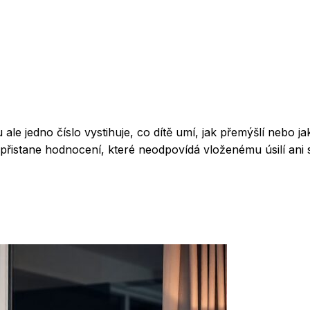
le jedno číslo vystihuje, co dítě umí, jak přemýšlí nebo j
řistane hodnocení, které neodpovídá vloženému úsilí ani