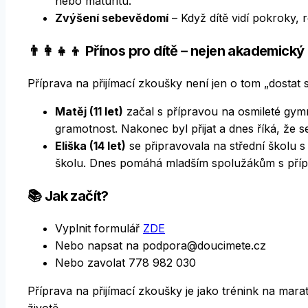
nebo maturitu.
Zvýšení sebevědomí
– Když dítě vidí pokroky,
👨‍👩‍👧‍👦 Přínos pro dítě – nejen akademický
Příprava na přijímací zkoušky není jen o tom „dostat s
Matěj (11 let)
začal s přípravou na osmileté gymn
gramotnost. Nakonec byl přijat a dnes říká, že se 
Eliška (14 let)
se připravovala na střední školu 
školu. Dnes pomáhá mladším spolužákům s příp
📚 Jak začít?
Vyplnit formulář
ZDE
Nebo napsat na podpora@doucimete.cz
Nebo zavolat 778 982 030
Příprava na přijímací zkoušky je jako trénink na mara
životě.