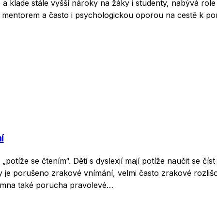
 a klade stále vyšší nároky na žáky i studenty, nabývá ro
, mentorem a často i psychologickou oporou na cestě k po
í
„potíže se čtením“. Děti s dyslexií mají potíže naučit se 
je porušeno zrakové vnímání, velmi často zrakové rozlišov
ítomna také porucha pravolevé…